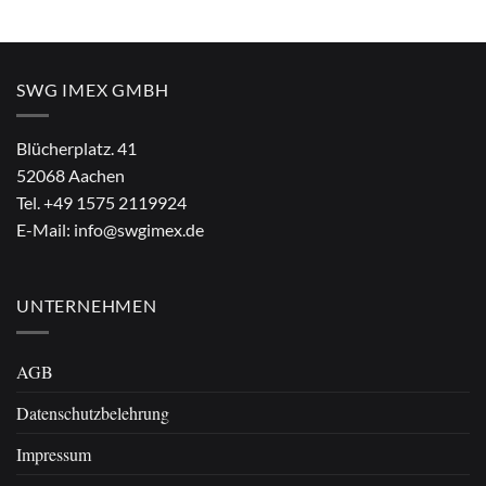
SWG IMEX GMBH
Blücherplatz. 41
52068 Aachen
Tel.
+49 1575 2119924
E-Mail:
info@swgimex.de
UNTERNEHMEN
AGB
Datenschutzbelehrung
Impressum