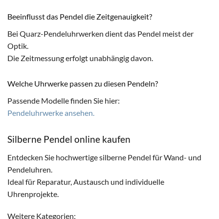
Beeinflusst das Pendel die Zeitgenauigkeit?
Bei Quarz-Pendeluhrwerken dient das Pendel meist der
Optik.
Die Zeitmessung erfolgt unabhängig davon.
Welche Uhrwerke passen zu diesen Pendeln?
Passende Modelle finden Sie hier:
Pendeluhrwerke ansehen.
Silberne Pendel online kaufen
Entdecken Sie hochwertige silberne Pendel für Wand- und
Pendeluhren.
Ideal für Reparatur, Austausch und individuelle
Uhrenprojekte.
Weitere Kategorien: