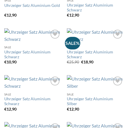
SALE
SALE
Auf
Auf
Uhrzeiger Satz Aluminium
Uhrzeiger Satz Aluminium Gold
die
die
Schwarz
Wunschliste
Wunschliste
€
12,90
€
12,90
SALE%
SALE
SALE
Auf
Auf
Uhrzeiger Satz Aluminium
Uhrzeiger Satz Aluminium
die
die
Schwarz
Schwarz
Wunschliste
Wunschliste
Ursprünglicher
Aktueller
€
10,90
€
25,90
€
18,90
Preis
Preis
war:
ist:
€25,90
€18,90.
SALE
SALE
Auf
Auf
Uhrzeiger Satz Aluminium
Uhrzeiger Satz Aluminium
die
die
Schwarz
Silber
Wunschliste
Wunschliste
€
12,90
€
12,90