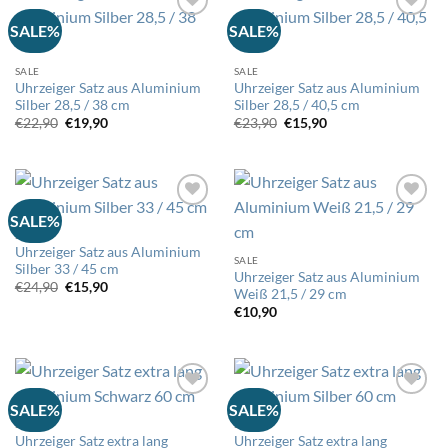
SALE%
SALE%
Auf
Auf
die
die
SALE
SALE
Wunschliste
Wunschliste
Uhrzeiger Satz aus Aluminium
Uhrzeiger Satz aus Aluminium
Silber 28,5 / 38 cm
Silber 28,5 / 40,5 cm
Ursprünglicher
Aktueller
Ursprünglicher
Aktueller
€
22,90
€
19,90
€
23,90
€
15,90
Preis
Preis
Preis
Preis
war:
ist:
war:
ist:
€22,90
€19,90.
€23,90
€15,90.
SALE%
SALE
Auf
Auf
Uhrzeiger Satz aus Aluminium
die
die
SALE
Silber 33 / 45 cm
Wunschliste
Wunschliste
Uhrzeiger Satz aus Aluminium
Ursprünglicher
Aktueller
€
24,90
€
15,90
Weiß 21,5 / 29 cm
Preis
Preis
war:
ist:
€
10,90
€24,90
€15,90.
SALE%
SALE%
SALE
SALE
Auf
Auf
Uhrzeiger Satz extra lang
Uhrzeiger Satz extra lang
die
die