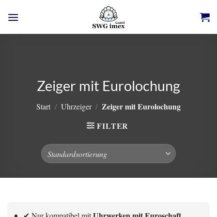
Zum
Inhalt
springen
Zeiger mit Eurolochung
Zeiger mit Eurolochung
Start
/
Uhrzeiger
/
FILTER
Uhrwerken mit Euroschaft
✔ Nur kompatibel mit