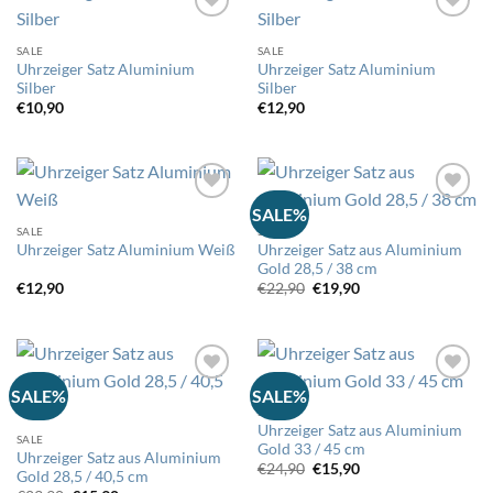
SALE
SALE
Auf
Auf
Uhrzeiger Satz Aluminium
Uhrzeiger Satz Aluminium
die
die
Silber
Silber
Wunschliste
Wunschliste
€
10,90
€
12,90
SALE%
SALE
SALE
Auf
Auf
Uhrzeiger Satz aus Aluminium
Uhrzeiger Satz Aluminium Weiß
die
die
Gold 28,5 / 38 cm
Wunschliste
Wunschliste
Ursprünglicher
Aktueller
€
12,90
€
22,90
€
19,90
Preis
Preis
war:
ist:
€22,90
€19,90.
SALE%
SALE%
SALE
Auf
Auf
Uhrzeiger Satz aus Aluminium
die
die
SALE
Gold 33 / 45 cm
Wunschliste
Wunschliste
Uhrzeiger Satz aus Aluminium
Ursprünglicher
Aktueller
€
24,90
€
15,90
Gold 28,5 / 40,5 cm
Preis
Preis