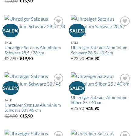
Ursprünglicher
Aktueller
€
23,90
€
15,90
war:
ist:
Preis
Preis
€24,90
€15,90.
war:
ist:
€23,90
€15,90.
SALE%
SALE%
Auf
Auf
die
die
SALE
SALE
Wunschliste
Wunschliste
Uhrzeiger Satz aus Aluminium
Uhrzeiger Satz aus Aluminium
Schwarz 28,5 / 38 cm
Schwarz 28,5 / 40,5cm
Ursprünglicher
Aktueller
Ursprünglicher
Aktueller
€
22,90
€
19,90
€
23,90
€
15,90
Preis
Preis
Preis
Preis
war:
ist:
war:
ist:
€22,90
€19,90.
€23,90
€15,90.
SALE%
SALE%
SALE
Auf
Auf
Uhrzeiger Satz aus Aluminium
die
die
SALE
Silber 25 / 40 cm
Wunschliste
Wunschliste
Uhrzeiger Satz aus Aluminium
Ursprünglicher
Aktueller
€
25,90
€
18,90
Schwarz 33 / 45 cm
Preis
Preis
Ursprünglicher
Aktueller
€
24,90
€
15,90
war:
ist:
Preis
Preis
€25,90
€18,90.
war:
ist:
€24,90
€15,90.