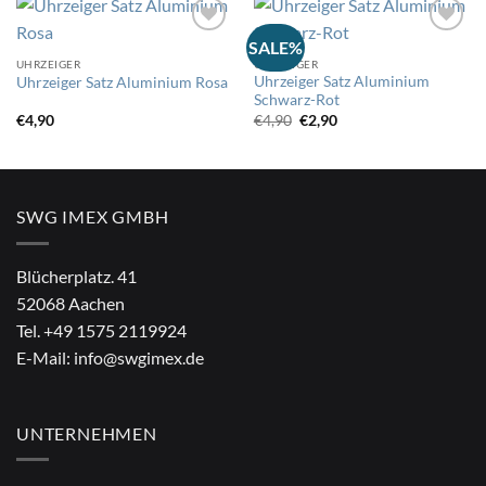
SALE%
UHRZEIGER
UHRZEIGER
Auf
Auf
Uhrzeiger Satz Aluminium
Uhrzeiger Satz Aluminium Rosa
die
die
Schwarz-Rot
Wunschliste
Wunschliste
Ursprünglicher
Aktueller
€
4,90
€
4,90
€
2,90
Preis
Preis
war:
ist:
€4,90
€2,90.
SWG IMEX GMBH
Blücherplatz. 41
52068 Aachen
Tel.
+49 1575 2119924
E-Mail:
info@swgimex.de
UNTERNEHMEN