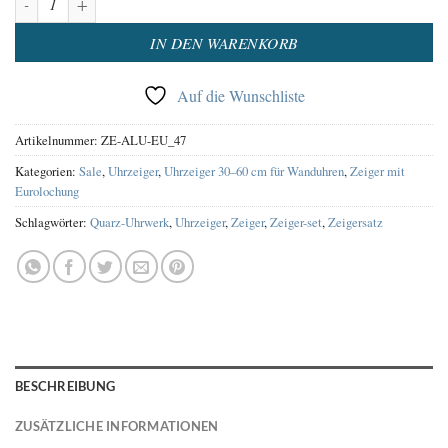
IN DEN WARENKORB
Auf die Wunschliste
Artikelnummer:
ZE-ALU-EU_47
Kategorien:
Sale
,
Uhrzeiger
,
Uhrzeiger 30–60 cm für Wanduhren
,
Zeiger mit
Eurolochung
Schlagwörter:
Quarz-Uhrwerk
,
Uhrzeiger
,
Zeiger
,
Zeiger-set
,
Zeigersatz
BESCHREIBUNG
ZUSÄTZLICHE INFORMATIONEN