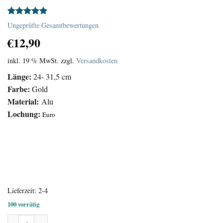
Bewertet
1
Ungeprüfte Gesamtbewertungen
mit
5.00
€
12,90
von 5,
basierend
auf
inkl. 19 % MwSt.
zzgl.
Versandkosten
Kundenbewertung
Länge:
24- 31,5 cm
Farbe:
Gold
Material:
Alu
Lochung:
Euro
Lieferzeit:
2-4
100 vorrätig
Uhrzeiger Satz Aluminium Gold Menge
Alternative: