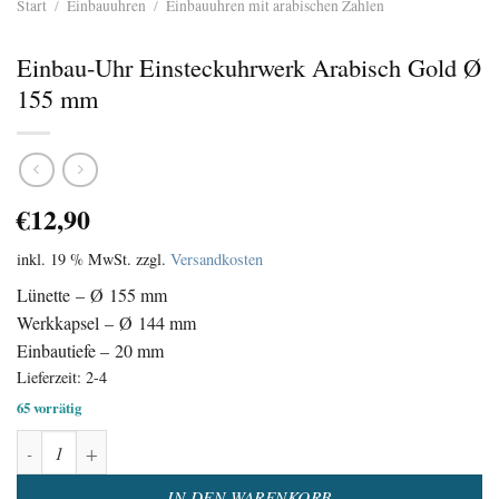
Start
/
Einbauuhren
/
Einbauuhren mit arabischen Zahlen
Einbau-Uhr Einsteckuhrwerk Arabisch Gold Ø
155 mm
€
12,90
inkl. 19 % MwSt.
zzgl.
Versandkosten
Lünette – Ø 155 mm
Werkkapsel – Ø 144 mm
Einbautiefe – 20 mm
Lieferzeit:
2-4
65 vorrätig
Einbau-Uhr Einsteckuhrwerk Arabisch Gold Ø 155 mm Menge
Alternative:
IN DEN WARENKORB