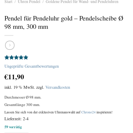
Start
/
Uhren Pendel
/
Goldene Pendel für Wand- und Pendeluhren
Pendel für Pendeluhr gold – Pendelscheibe Ø
98 mm, 300 mm
Bewertet
1
Ungeprüfte Gesamtbewertungen
mit
5.00
€
11,90
von 5,
basierend
auf
inkl. 19 % MwSt.
zzgl.
Versandkosten
Kundenbewertung
Durchmesser Ø 98 mm.
Gesamtlänge 300 mm.
Lassen Sie sich von der exklusiven Uhrenauswahl auf
Chrono24
inspirieren!
Lieferzeit:
2-4
59 vorrätig