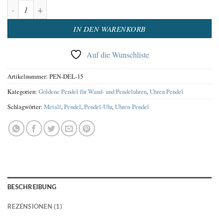
Pendel für Pendeluhr gold – Pendelscheibe Ø 98 mm, 300 mm Menge
Alternative:
IN DEN WARENKORB
Auf die Wunschliste
Artikelnummer:
PEN-DEL-15
Kategorien:
Goldene Pendel für Wand- und Pendeluhren
,
Uhren Pendel
Schlagwörter:
Metall
,
Pendel
,
Pendel-Uhr
,
Uhren-Pendel
BESCHREIBUNG
REZENSIONEN (1)