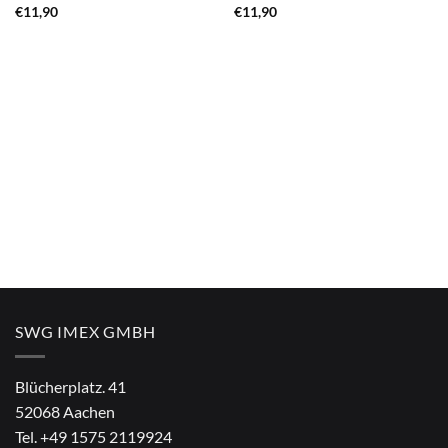
€
11,90
€
11,90
SWG IMEX GMBH
Blücherplatz. 41
52068 Aachen
Tel.
+49 1575 2119924