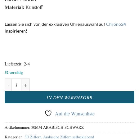
Material:
Kunstoff
Lassen Sie sich von der exklusiven Uhrenauswahl auf
Chrono24
inspirieren!
Lieferzeit:
2-4
52 vorrätig
Zahlensatz Ziffern Arabisch Zahlen Schwarz 31 mm Menge
Alternative:
IN DEN WARENKORB
Auf die Wunschliste
Artikelnummer:
30MM-ARABISCH-SCHWARZ
Kategorien:
3D Ziffern
,
Arabische Ziffern selbstklebend