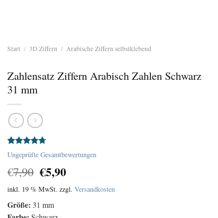
Start
/
3D Ziffern
/
Arabische Ziffern selbstklebend
Zahlensatz Ziffern Arabisch Zahlen Schwarz
31 mm
Bewertet
3
Ungeprüfte Gesamtbewertungen
mit
4.67
Ursprünglicher
Aktueller
€
5,90
von 5,
€
7,90
basierend
Preis
Preis
auf
inkl. 19 % MwSt.
zzgl.
Versandkosten
war:
ist:
Kundenbewertungen
€7,90
€5,90.
Größe:
31 mm
Farbe:
Schwarz