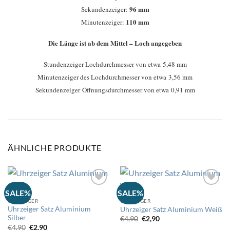
96 mm
Sekundenzeiger:
110 mm
Minutenzeiger:
Die Länge ist ab dem Mittel – Loch angegeben
Stundenzeiger Lochdurchmesser von etwa 5,48 mm
Minutenzeiger des Lochdurchmesser von etwa 3,56 mm
Sekundenzeiger Öffnungsdurchmesser von etwa 0,91 mm
ÄHNLICHE PRODUKTE
SALE%
SALE%
UHRZEIGER
UHRZEIGER
Auf
Auf
Uhrzeiger Satz Aluminium
Uhrzeiger Satz Aluminium Weiß
die
die
Silber
Wunschliste
Wunschliste
Ursprünglicher
Aktueller
€
4,90
€
2,90
Preis
Preis
Ursprünglicher
Aktueller
€
4,90
€
2,90