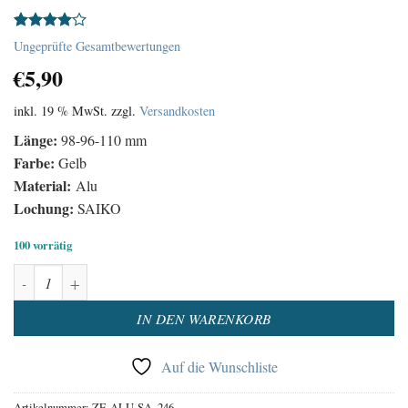
Bewertet
1
Ungeprüfte Gesamtbewertungen
mit
4.00
€
5,90
von 5,
basierend
auf
inkl. 19 % MwSt.
zzgl.
Versandkosten
Kundenbewertung
Länge:
98-96-110 mm
Farbe:
Gelb
Material:
Alu
Lochung:
SAIKO
100 vorrätig
Uhrzeiger Satz Aluminium Gelb Menge
Alternative:
IN DEN WARENKORB
Auf die Wunschliste
Artikelnummer:
ZE-ALU-SA_246