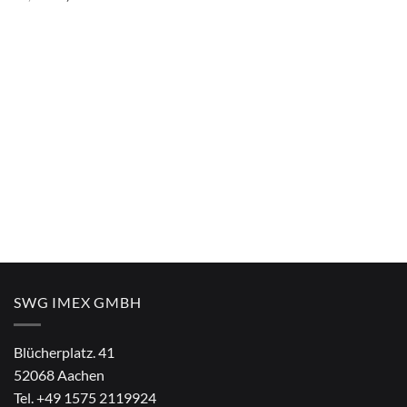
war:
ist:
Preis
Preis
€4,90
€2,90.
war:
ist:
€4,90
€2,90.
SWG IMEX GMBH
Blücherplatz. 41
52068 Aachen
Tel.
+49 1575 2119924