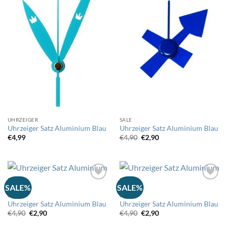
die
die
Wunschliste
Wunschliste
UHRZEIGER
SALE
Uhrzeiger Satz Aluminium Blau
Uhrzeiger Satz Aluminium Blau
Ursprünglicher
Aktueller
€
4,99
€
4,90
€
2,90
Preis
Preis
war:
ist:
€4,90
€2,90.
SALE%
SALE%
SALE
SALE
Auf
Auf
Uhrzeiger Satz Aluminium Blau
Uhrzeiger Satz Aluminium Blau
die
die
Wunschliste
Wunschliste
Ursprünglicher
Aktueller
Ursprünglicher
Aktueller
€
4,90
€
2,90
€
4,90
€
2,90
Preis
Preis
Preis
Preis
war:
ist:
war:
ist: