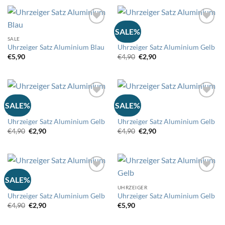
€5,90
€4,99.
€6,90
€5,90.
SALE%
SALE
SALE
Auf
Auf
Uhrzeiger Satz Aluminium Blau
Uhrzeiger Satz Aluminium Gelb
die
die
Wunschliste
Wunschliste
Ursprünglicher
Aktueller
€
5,90
€
4,90
€
2,90
Preis
Preis
war:
ist:
€4,90
€2,90.
SALE%
SALE%
SALE
SALE
Auf
Auf
Uhrzeiger Satz Aluminium Gelb
Uhrzeiger Satz Aluminium Gelb
die
die
Wunschliste
Wunschliste
Ursprünglicher
Aktueller
Ursprünglicher
Aktueller
€
4,90
€
2,90
€
4,90
€
2,90
Preis
Preis
Preis
Preis
war:
ist:
war:
ist:
€4,90
€2,90.
€4,90
€2,90.
SALE%
SALE
UHRZEIGER
Auf
Auf
Uhrzeiger Satz Aluminium Gelb
Uhrzeiger Satz Aluminium Gelb
die
die
Wunschliste
Wunschliste
Ursprünglicher
Aktueller
€
4,90
€
2,90
€
5,90
Preis
Preis
war:
ist:
€4,90
€2,90.