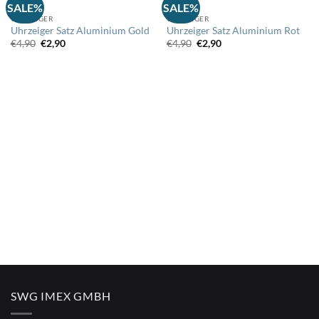
SALE%
SALE%
UHRZEIGER
UHRZEIGER
Auf
Auf
Uhrzeiger Satz Aluminium Gold
Uhrzeiger Satz Aluminium Rot
die
die
Wunschliste
Wunschliste
Ursprünglicher
Aktueller
Ursprünglicher
Aktueller
€
4,90
€
2,90
€
4,90
€
2,90
Preis
Preis
Preis
Preis
war:
ist:
war:
ist:
€4,90
€2,90.
€4,90
€2,90.
SWG IMEX GMBH