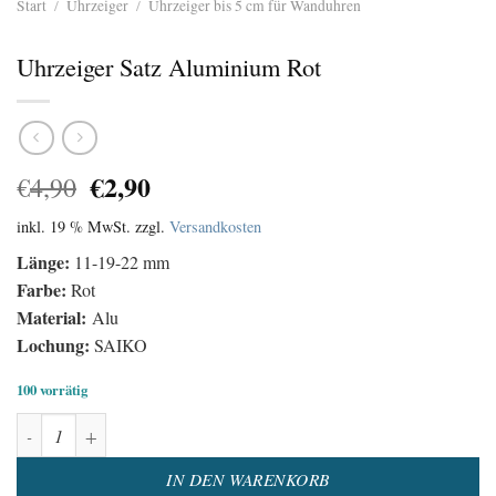
Start
/
Uhrzeiger
/
Uhrzeiger bis 5 cm für Wanduhren
Uhrzeiger Satz Aluminium Rot
Ursprünglicher
Aktueller
€
2,90
€
4,90
Preis
Preis
inkl. 19 % MwSt.
zzgl.
Versandkosten
war:
ist:
€4,90
€2,90.
Länge:
11-19-22 mm
Farbe:
Rot
Material:
Alu
Lochung:
SAIKO
100 vorrätig
Uhrzeiger Satz Aluminium Rot Menge
Alternative:
IN DEN WARENKORB