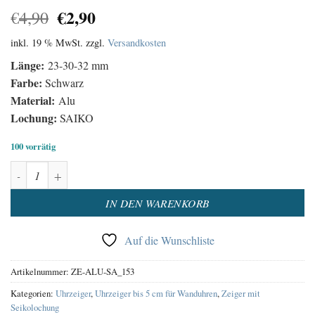
Ursprünglicher
Aktueller
€
2,90
€
4,90
Preis
Preis
inkl. 19 % MwSt.
zzgl.
Versandkosten
war:
ist:
€4,90
€2,90.
Länge:
23-30-32 mm
Farbe:
Schwarz
Material:
Alu
Lochung:
SAIKO
100 vorrätig
Uhrzeiger Satz Aluminium Schwarz Menge
Alternative:
IN DEN WARENKORB
Auf die Wunschliste
Artikelnummer:
ZE-ALU-SA_153
Kategorien:
Uhrzeiger
,
Uhrzeiger bis 5 cm für Wanduhren
,
Zeiger mit
Seikolochung