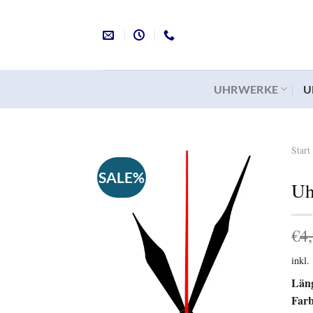
Zum
Inhalt
springen
UHRWERKE
U
Start
SALE%
Uh
Auf
die
Wunschliste
€
4
inkl
Län
Far