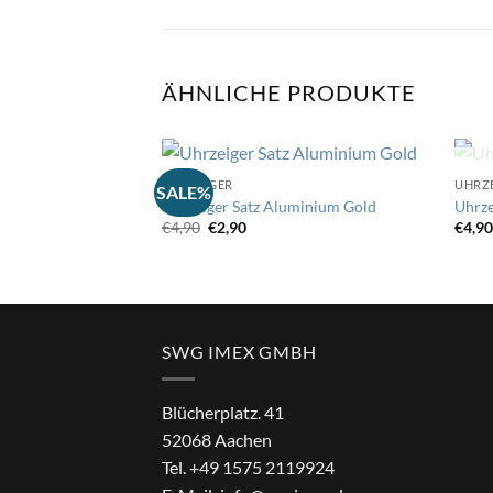
ÄHNLICHE PRODUKTE
UHRZEIGER
UHRZ
SALE%
Uhrzeiger Satz Aluminium Gold
Uhrze
Auf
Ursprünglicher
Aktueller
€
4,90
€
2,90
€
4,9
die
Preis
Preis
Wunschliste
war:
ist:
€4,90
€2,90.
SWG IMEX GMBH
Blücherplatz. 41
52068 Aachen
Tel.
+49 1575 2119924