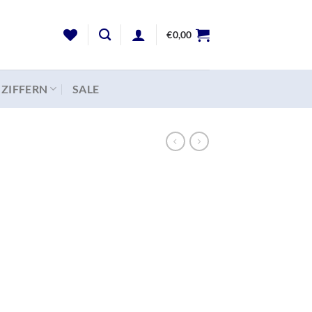
€
0,00
 ZIFFERN
SALE