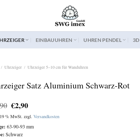
HRZEIGER
EINBAUUHREN
UHREN PENDEL
3D
/
Uhrzeiger
/
Uhrzeiger 5–10 cm für Wanduhren
rzeiger Satz Aluminium Schwarz-Rot
Ursprünglicher
Aktueller
€
2,90
,90
Preis
Preis
. 19 % MwSt.
zzgl.
Versandkosten
war:
ist:
€4,90
€2,90.
ge:
63-90-93 mm
be:
Schwarz