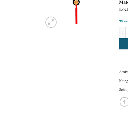
Mate
Loc
98 vo
Uhrz
Alter
Artik
Kateg
Schla