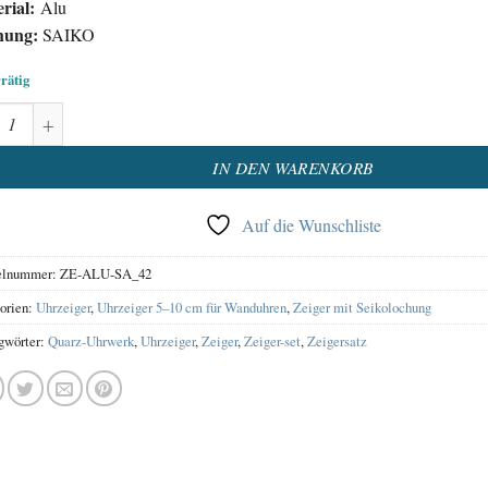
rial:
Alu
hung:
SAIKO
rrätig
eiger Satz Aluminium Schwarz-Rot Menge
native:
IN DEN WARENKORB
Auf die Wunschliste
elnummer:
ZE-ALU-SA_42
orien:
Uhrzeiger
,
Uhrzeiger 5–10 cm für Wanduhren
,
Zeiger mit Seikolochung
gwörter:
Quarz-Uhrwerk
,
Uhrzeiger
,
Zeiger
,
Zeiger-set
,
Zeigersatz