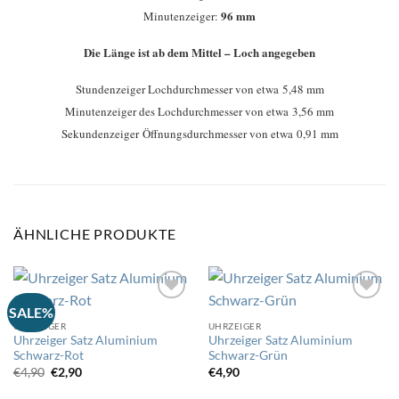
96 mm
Minutenzeiger:
Die Länge ist ab dem Mittel – Loch angegeben
Stundenzeiger Lochdurchmesser von etwa 5,48 mm
Minutenzeiger des Lochdurchmesser von etwa 3,56 mm
Sekundenzeiger Öffnungsdurchmesser von etwa 0,91 mm
ÄHNLICHE PRODUKTE
SALE%
UHRZEIGER
UHRZEIGER
Auf
Auf
Uhrzeiger Satz Aluminium
Uhrzeiger Satz Aluminium
die
die
Schwarz-Rot
Schwarz-Grün
Wunschliste
Wunschliste
Ursprünglicher
Aktueller
€
4,90
€
2,90
€
4,90
Preis
Preis
war:
ist: