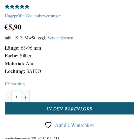
Bewertet
1
Ungeprüfte Gesamtbewertungen
mit
5.00
€
5,90
von 5,
basierend
auf
inkl. 19 % MwSt.
zzgl.
Versandkosten
Kundenbewertung
Länge:
68-96 mm
Farbe:
Silber
Material:
Alu
Lochung:
SAIKO
100 vorrätig
Uhrzeiger Satz Aluminium Silber Menge
Alternative:
IN DEN WARENKORB
Auf die Wunschliste
Artikelnummer:
ZE-ALU-SA_251