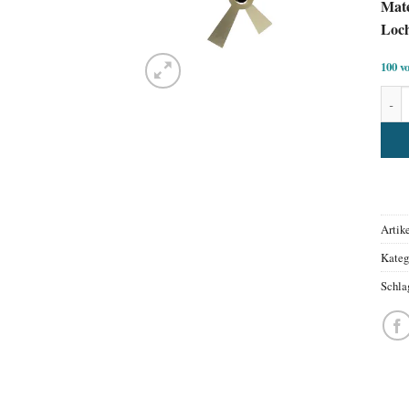
Mate
Loc
100 v
Uhrz
Alter
Artik
Kateg
Schla