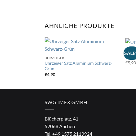
ÄHNLICHE PRODUKTE
SALE
SAL
Uhrze
UHRZEIGER
Auf
€
5,9
Uhrzeiger Satz Aluminium Schwarz-
die
Grün
Wunschliste
€
4,90
SWG IMEX GMBH
Blücherplatz. 41
52068 Aachen
Tel.
+49 1575 2119924