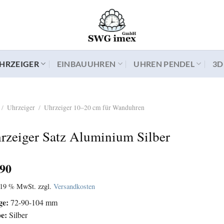
HRZEIGER
EINBAUUHREN
UHREN PENDEL
3D
/
Uhrzeiger
/
Uhrzeiger 10–20 cm für Wanduhren
rzeiger Satz Aluminium Silber
,90
. 19 % MwSt.
zzgl.
Versandkosten
ge:
72-90-104 mm
be:
Silber