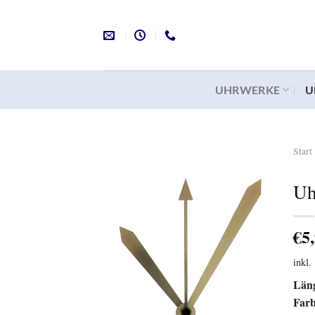
Zum
Inhalt
springen
UHRWERKE
U
Start
Uh
Auf
die
Wunschliste
€
5
inkl
Län
Far