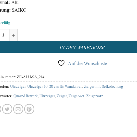
rial:
Alu
hung:
SAIKO
orrätig
eiger Satz Aluminium Silber Menge
native:
IN DEN WARENKORB
Auf die Wunschliste
elnummer:
ZE-ALU-SA_214
orien:
Uhrzeiger
,
Uhrzeiger 10–20 cm für Wanduhren
,
Zeiger mit Seikolochung
gwörter:
Quarz-Uhrwerk
,
Uhrzeiger
,
Zeiger
,
Zeiger-set
,
Zeigersatz