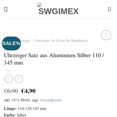
Zum
Inhalt
springen
Start
/
Uhrzeiger
/
Uhrzeiger 10–20 cm für Wanduhren
SALE%
Auf
Uhrzeiger Satz aus Aluminium Silber 110 /
die
Wunschliste
145 mm
Ursprünglicher
Aktueller
€
4,90
€
6,90
Preis
Preis
inkl. 19 % MwSt.
zzgl.
Versandkosten
war:
ist:
€6,90
€4,90.
Länge:
110-130-145 mm
Farbe:
Silber