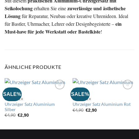
praktischen Aluminium-Uhrzeigersatz mit
Mit diesem
Seikolochung
zuverlässige und ästhetische
erhalten Sie eine
Lösung
für Reparatur, Neubau oder kreative Uhrenideen. Ideal
ein
für Bastler, Uhrmacher, Lehrer oder Designbegeisterte –
Must-have für jede Werkstatt oder Bastelkiste
!
ÄHNLICHE PRODUKTE
SALE%
SALE%
UHRZEIGER
UHRZEIGER
Auf
Auf
Uhrzeiger Satz Aluminium
Uhrzeiger Satz Aluminium Rot
die
die
Silber
Wunschliste
Wunschliste
Ursprünglicher
Aktueller
€
4,90
€
2,90
Preis
Preis
Ursprünglicher
Aktueller
€
4,90
€
2,90
war:
ist:
Preis
Preis
€4,90
€2,90.
war:
ist:
€4,90
€2,90.