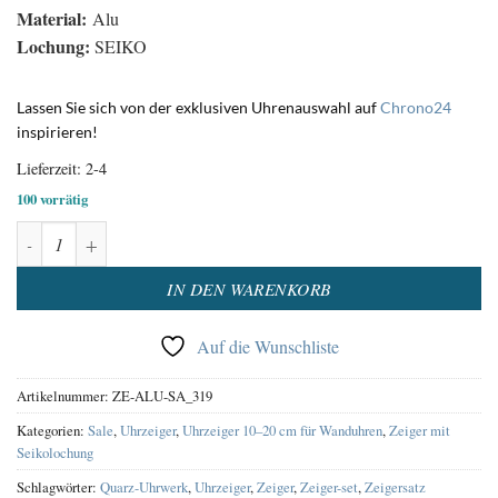
Material:
Alu
Lochung:
SEIKO
Lassen Sie sich von der exklusiven Uhrenauswahl auf
Chrono24
inspirieren!
Lieferzeit:
2-4
100 vorrätig
Uhrzeiger Satz aus Aluminium Silber 110 / 145 mm Menge
Alternative:
IN DEN WARENKORB
Auf die Wunschliste
Artikelnummer:
ZE-ALU-SA_319
Kategorien:
Sale
,
Uhrzeiger
,
Uhrzeiger 10–20 cm für Wanduhren
,
Zeiger mit
Seikolochung
Schlagwörter:
Quarz-Uhrwerk
,
Uhrzeiger
,
Zeiger
,
Zeiger-set
,
Zeigersatz