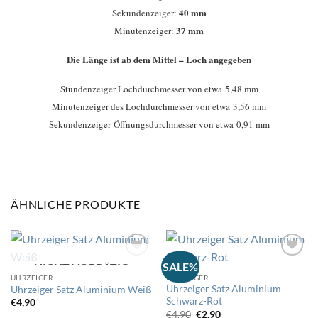
40 mm
Sekundenzeiger:
37 mm
Minutenzeiger:
Die Länge ist ab dem Mittel – Loch angegeben
Stundenzeiger Lochdurchmesser von etwa 5,48 mm
Minutenzeiger des Lochdurchmesser von etwa 3,56 mm
Sekundenzeiger Öffnungsdurchmesser von etwa 0,91 mm
ÄHNLICHE PRODUKTE
SALE%
NICHT VORRÄTIG
UHRZEIGER
UHRZEIGER
Auf
Auf
Uhrzeiger Satz Aluminium
Uhrzeiger Satz Aluminium Weiß
die
die
Schwarz-Rot
Wunschliste
Wunschliste
€
4,90
Ursprünglicher
Aktueller
€
4,90
€
2,90