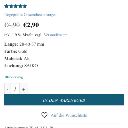
Bewertet
1
Ungeprüfte Gesamtbewertungen
mit
5.00
Ursprünglicher
Aktueller
€
2,90
von 5,
€
4,90
basierend
Preis
Preis
auf
inkl. 19 % MwSt.
zzgl.
Versandkosten
war:
ist:
Kundenbewertung
€4,90
€2,90.
Länge:
28-40-37 mm
Farbe:
Gold
Material:
Alu
Lochung:
SAIKO
100 vorrätig
Uhrzeiger Satz Aluminium Gold Menge
Alternative:
IN DEN WARENKORB
Auf die Wunschliste
Artikelnummer:
ZE-ALU-SA_79