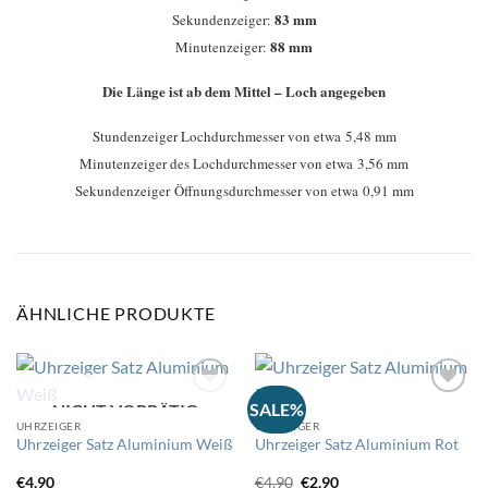
83 mm
Sekundenzeiger:
88 mm
Minutenzeiger:
Die Länge ist ab dem Mittel – Loch angegeben
Stundenzeiger Lochdurchmesser von etwa 5,48 mm
Minutenzeiger des Lochdurchmesser von etwa 3,56 mm
Sekundenzeiger Öffnungsdurchmesser von etwa 0,91 mm
ÄHNLICHE PRODUKTE
SALE%
NICHT VORRÄTIG
UHRZEIGER
UHRZEIGER
Auf
Auf
Uhrzeiger Satz Aluminium Weiß
Uhrzeiger Satz Aluminium Rot
die
die
Wunschliste
Wunschliste
Ursprünglicher
Aktueller
€
4,90
€
4,90
€
2,90