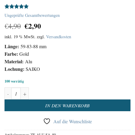
Bewertet
2
Ungeprüfte Gesamtbewertungen
mit
5.00
Ursprünglicher
Aktueller
€
2,90
von 5,
€
4,90
basierend
Preis
Preis
auf
inkl. 19 % MwSt.
zzgl.
Versandkosten
war:
ist:
Kundenbewertungen
€4,90
€2,90.
Länge:
59-83-88 mm
Farbe:
Gold
Material:
Alu
Lochung:
SAIKO
100 vorrätig
Uhrzeiger Satz Aluminium Gold Menge
Alternative:
IN DEN WARENKORB
Auf die Wunschliste
Artikelnummer:
ZE-ALU-SA_80