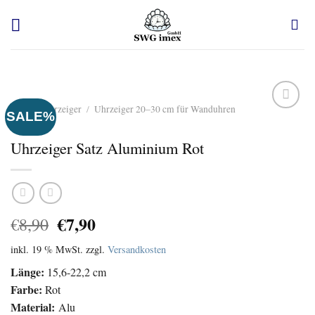
Zum
Inhalt
springen
Start
/
Uhrzeiger
/
Uhrzeiger 20–30 cm für Wanduhren
SALE%
Auf
Uhrzeiger Satz Aluminium Rot
die
Wunschliste
Ursprünglicher
Aktueller
€
7,90
€
8,90
Preis
Preis
inkl. 19 % MwSt.
zzgl.
Versandkosten
war:
ist:
€8,90
€7,90.
Länge:
15,6-22,2 cm
Farbe:
Rot
Material:
Alu