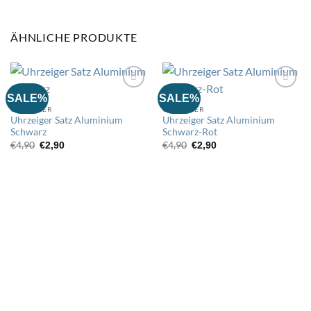
ÄHNLICHE PRODUKTE
SALE%
SALE%
UHRZEIGER
UHRZEIGER
Auf
Auf
Uhrzeiger Satz Aluminium
Uhrzeiger Satz Aluminium
die
die
Schwarz
Schwarz-Rot
Wunschliste
Wunschliste
Ursprünglicher
Aktueller
Ursprünglicher
Aktueller
€
4,90
€
4,90
€
2,90
€
2,90
Preis
Preis
Preis
Preis
war:
ist:
war:
ist:
€4,90
€2,90.
€4,90
€2,90.