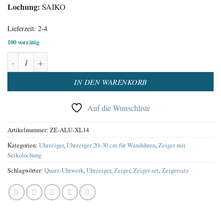
Lochung:
SAIKO
Lieferzeit:
2-4
100 vorrätig
Uhrzeiger Satz Aluminium Rot Menge
Alternative:
IN DEN WARENKORB
Auf die Wunschliste
Artikelnummer:
ZE-ALU-XL14
Kategorien:
Uhrzeiger
,
Uhrzeiger 20–30 cm für Wanduhren
,
Zeiger mit
Seikolochung
Schlagwörter:
Quarz-Uhrwerk
,
Uhrzeiger
,
Zeiger
,
Zeiger-set
,
Zeigersatz