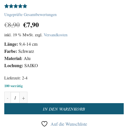
Bewertet
1
Ungeprüfte Gesamtbewertungen
mit
5.00
Ursprünglicher
Aktueller
€
7,90
von 5,
€
8,90
basierend
Preis
Preis
auf
inkl. 19 % MwSt.
zzgl.
Versandkosten
war:
ist:
Kundenbewertung
€8,90
€7,90.
Länge:
9,4-14 cm
Farbe:
Schwarz
Material:
Alu
Lochung:
SAIKO
Lieferzeit:
2-4
100 vorrätig
Uhrzeiger Satz Aluminium Schwarz Menge
Alternative:
IN DEN WARENKORB
Auf die Wunschliste