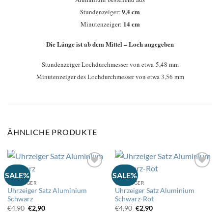
9,4 cm
Stundenzeiger:
14 cm
Minutenzeiger:
Die Länge ist ab dem Mittel – Loch angegeben
Stundenzeiger Lochdurchmesser von etwa 5,48 mm
Minutenzeiger des Lochdurchmesser von etwa 3,56 mm
ÄHNLICHE PRODUKTE
SALE%
SALE%
UHRZEIGER
UHRZEIGER
Auf
Auf
Uhrzeiger Satz Aluminium
Uhrzeiger Satz Aluminium
die
die
Schwarz
Schwarz-Rot
Wunschliste
Wunschliste
Ursprünglicher
Aktueller
Ursprünglicher
Aktueller
€
4,90
€
2,90
€
4,90
€
2,90
Preis
Preis
Preis
Preis