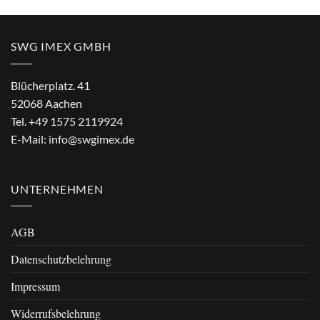
war:
ist:
war:
ist:
€4,90
€2,90.
€4,90
€2,90.
SWG IMEX GMBH
Blücherplatz. 41
52068 Aachen
Tel.
+49 1575 2119924
E-Mail:
info@swgimex.de
UNTERNEHMEN
AGB
Datenschutzbelehrung
Impressum
Widerrufsbelehrung