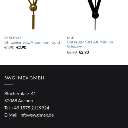
UHRZEIGER
SALE
Uhrzeiger Satz Aluminium
Uhrzeiger Satz Aluminium Gold
Schwarz
Ursprünglicher
Aktueller
€
4,90
€
2,90
Preis
Preis
Ursprünglicher
Aktueller
€
5,90
€
2,90
war:
ist:
Preis
Preis
€4,90
€2,90.
war:
ist:
€5,90
€2,90.
SWG IMEX GMBH
Blücherplatz. 41
52068 Aachen
Tel.
+49 1575 2119924
E-Mail:
info@swgimex.de