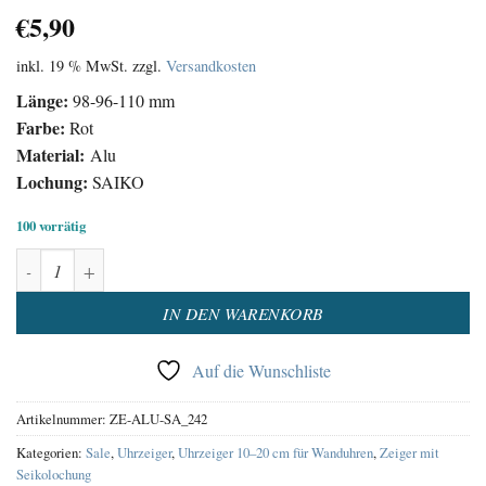
€
5,90
inkl. 19 % MwSt.
zzgl.
Versandkosten
Länge:
98-96-110 mm
Farbe:
Rot
Material:
Alu
Lochung:
SAIKO
100 vorrätig
Uhrzeiger Satz Aluminium Rot Menge
Alternative:
IN DEN WARENKORB
Auf die Wunschliste
Artikelnummer:
ZE-ALU-SA_242
Kategorien:
Sale
,
Uhrzeiger
,
Uhrzeiger 10–20 cm für Wanduhren
,
Zeiger mit
Seikolochung