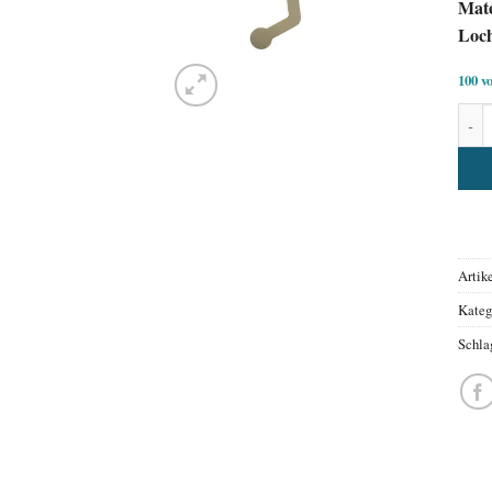
Mate
Loc
100 v
Uhrz
Alter
Artik
Kateg
Schla