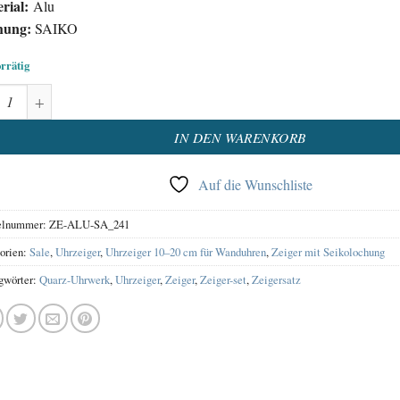
rial:
Alu
hung:
SAIKO
orrätig
eiger Satz Aluminium Silber Menge
native:
IN DEN WARENKORB
Auf die Wunschliste
elnummer:
ZE-ALU-SA_241
orien:
Sale
,
Uhrzeiger
,
Uhrzeiger 10–20 cm für Wanduhren
,
Zeiger mit Seikolochung
gwörter:
Quarz-Uhrwerk
,
Uhrzeiger
,
Zeiger
,
Zeiger-set
,
Zeigersatz