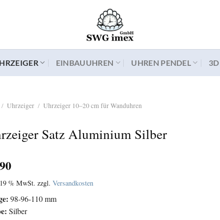
HRZEIGER
EINBAUUHREN
UHREN PENDEL
3D
/
Uhrzeiger
/
Uhrzeiger 10–20 cm für Wanduhren
rzeiger Satz Aluminium Silber
,90
. 19 % MwSt.
zzgl.
Versandkosten
ge:
98-96-110 mm
be:
Silber